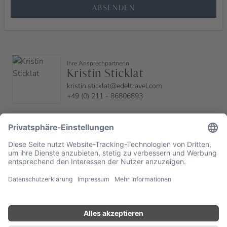
ABSENDEN
Ihre Ansprechpartnerin
Kristin Sticklat
kristin.sticklat@edeltravel.com
+49 (0) 211 - 86806893
Sicherheit durch deutsches Reiserecht
Bestpreis-Garantie
24/7 Concierge-Service
Soforthilfe bei Notfällen